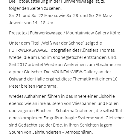
Die Fotoausstellung in der Fuhrwerkswaage ist, zu
folgenden Zeiten zu sehen:
Sa. 21. und So. 22 März sowie Sa. 28. und So. 29. März
Jeweils von 14 –18 Uhr
Pressetext Fuhrwerkswaage / Mountainview Gallery Köln:
Unter dem Titel „Weiß war der Schnee“ zeigt die
FUHRWERKSWAAGE Fotografien des Künstlers Thomas
Wrede, die am und im Rhonegletscher entstanden sind.
Seit 2017 arbeitet Wrede an Werkreihen zum Abschmelzen
alpiner Gletscher. Die MOUNTAINVIEW-Gallery an der
Ostwand der Halle ergänzt diese Thematik mit einem 16
Meter breiten Panorama.
Wredes Aufnahmen führen in das Innere einer Eishöhle
ebenso wie an ihre äußeren von Vliesbahnen und Folien
überzogenen Flächen – Schutzmaßnahmen, die selbst Teil
eines komplexen Eingriffs in fragile Systeme sind. Gletscher
sind Gedächtnisse der Erde. In ihren Schichten lagern
Spuren von Jahrhunderten – Atmosphären,