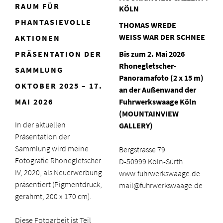
RAUM FÜR
KÖLN
PHANTASIEVOLLE
THOMAS WREDE
WEISS WAR DER SCHNEE
AKTIONEN
PRÄSENTATION DER
Bis zum 2. Mai 2026
Rhonegletscher-
SAMMLUNG
Panoramafoto (2 x 15 m)
OKTOBER 2025 – 17.
an der Außenwand der
MAI 2026
Fuhrwerkswaage Köln
(MOUNTAINVIEW
In der aktuellen
GALLERY)
Präsentation der
Sammlung wird meine
Bergstrasse 79
Fotografie Rhonegletscher
D-50999 Köln-Sürth
IV, 2020, als Neuerwerbung
www.fuhrwerkswaage.de
präsentiert (Pigmentdruck,
mail@fuhrwerkswaage.de
gerahmt, 200 x 170 cm).
Diese Fotoarbeit ist Teil